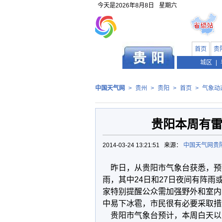
今天是
2026年8月8日
星期六
首页
贵
贵州
城区
|
中国天气网
>
贵州
>
贵阳
>
首页
>
气象动
贵阳本周有雷
2014-03-24 13:21:51 来源：
中国天气网贵
昨日，从贵阳市气象台获悉，预
雨，其中24日和27日夜间有阵
家特别提醒公众需加强野外和室内
中易下冰雹，市民很有必要采取措
贵阳市气象台预计，本周白天以阴