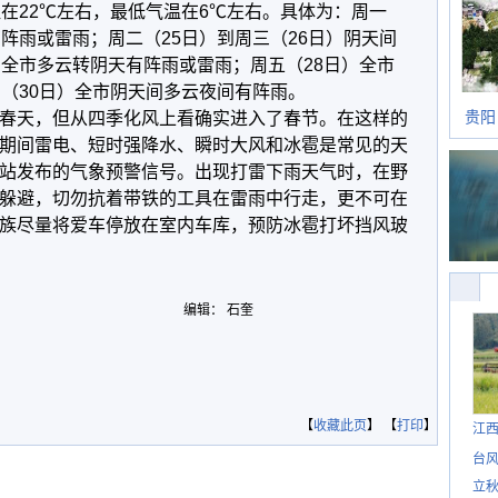
温在22℃左右，最低气温在6℃左右。具体为：周一
阵雨或雷雨；周二（25日）到周三（26日）阴天间
）全市多云转阴天有阵雨或雷雨；周五（28日）全市
日（30日）全市阴天间多云夜间有阵雨。
贵阳
春天，但从四季化风上看确实进入了春节。在这样的
期间雷电、短时强降水、瞬时大风和冰雹是常见的天
站发布的气象预警信号。出现打雷下雨天气时，在野
躲避，切勿抗着带铁的工具在雷雨中行走，更不可在
族尽量将爱车停放在室内车库，预防冰雹打坏挡风玻
编辑： 石奎
【
收藏此页
】 【
打印
】
江
台风
立秋