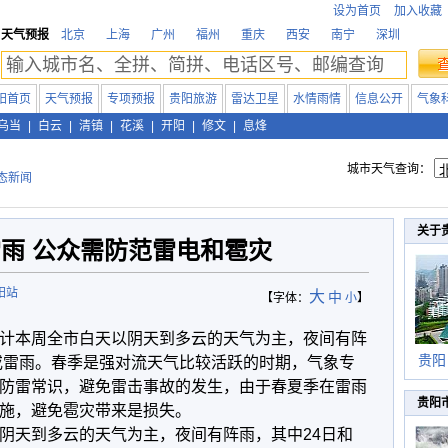
设为首页
加入收藏
天气预报
北京
上海
广州
福州
重庆
西安
南宁
深圳
阳首页
天气预报
专项预报
贵阳旅游
雷达卫星
水情雨情
信息公开
气象
乌当
|
白云
|
清镇
|
花溪
|
开阳
|
修文
|
息烽
城市天气查询：
态新闻
关于
雨 公众需防范雷电和雹灾
阳站
大
中
【字体：
小
】
计本周全市白天以阴天到多云的天气为主，夜间有阵
贵阳
雨或雷雨。春季是强对流天气比较活跃的时期，气象专
防雷常识，避免雷击事故的发生，由于春夏季在雷雨
贵阳
施，避免雹灾带来是损失。
天到多云的天气为主，夜间有阵雨，其中24日和