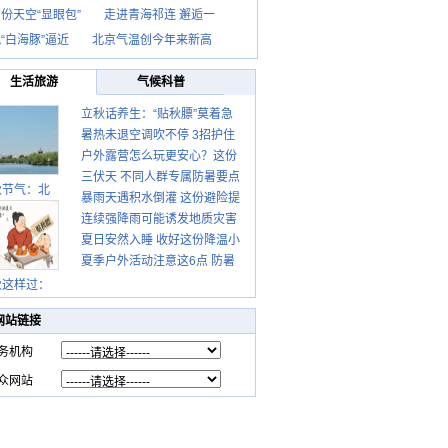
份天空“显眼包”
走进青海祁连 邂逅一
“白海豚”逼近
北京气温创今年来新高
生活旅游
气候科普
立秋话养生：“贴秋膘”莫着急
暑热未退空调吹不停 3招护住
先清暑再防燥
户外露营怎么玩更安心？这份
肩颈不酸痛
三伏天 不同人群专属防暑要点
攻略请收好
秋节气：北
暴雨天遇积水倒灌 这份避险提
请收好
连续强降雨可能诱发地质灾害
示请收好
夏日安然入睡 收好这份降温小
这些前兆要知道
夏季户外活动注意这6点 防暑
贴士
健身两不误
秋这样过：
网站链接
务机构
众网站