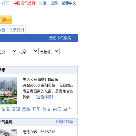
打印
中国天气首页
生活
旅游
繁體中文
科普
关于我们
贵阳市气象局
贵阳
电话区号:0851 邮政编
码:550000 贵阳市位于我我国西
南云贵高原的东部，是贵州省的
省会…
【查看详情】
花溪
清镇
息烽
开阳
修文
白云
乌当
下属区县局
市气象局
电话:0851-5615733