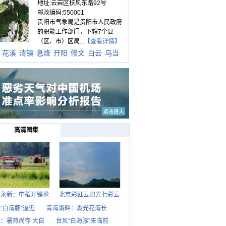
地址:云岩区扶风东路92号
邮政编码:550001
贵阳市气象局是贵阳市人民政府
的职能工作部门，下辖7个县
（区、市）区局...
【查看详情】
花溪
清镇
息烽
开阳
修文
白云
乌当
高清图集
西永新：中稻开镰抢
北京彩虹云隙光七彩云
“白海豚”逼近
青海湖畔：湖光花海长
：暑热尚存 大自
台风“白海豚”来临前