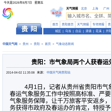
今天是
2026年8月7日
星期五
天气预报
北京
上海
广州
首页
贵阳首页
天气预报
专项预报
贵
贵州
城区
|
乌当
|
白云
|
清镇
|
花溪
|
开
中国天气网
>
贵州
>
贵阳
>
首页
>
气象动态新闻
贵阳：市气象局两个人获春运
2014-04-02 11:35:08 来源：
中国天气网贵阳站
4月1日，记者从贵州省贵阳市气
春运气象服务工作中按照高标准、严要求
气象服务保障，让千万旅客平安返乡，
务获得市政府及春运办的肯定，特授予