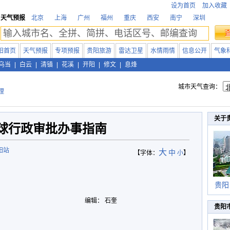
设为首页
加入收藏
天气预报
北京
上海
广州
福州
重庆
西安
南宁
深圳
阳首页
天气预报
专项预报
贵阳旅游
雷达卫星
水情雨情
信息公开
气象
乌当
|
白云
|
清镇
|
花溪
|
开阳
|
修文
|
息烽
城市天气查询：
理
关于
球行政审批办事指南
阳站
大
中
【字体：
小
】
贵阳
编辑： 石奎
贵阳