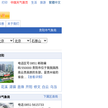
打印
中国天气首页
生活
旅游
繁體中文
科普
关于我们
贵阳市气象局
贵阳
电话区号:0851 邮政编
码:550000 贵阳市位于我我国西
南云贵高原的东部，是贵州省的
省会…
【查看详情】
花溪
清镇
息烽
开阳
修文
白云
乌当
下属区县局
市气象局
电话:0851-5615733