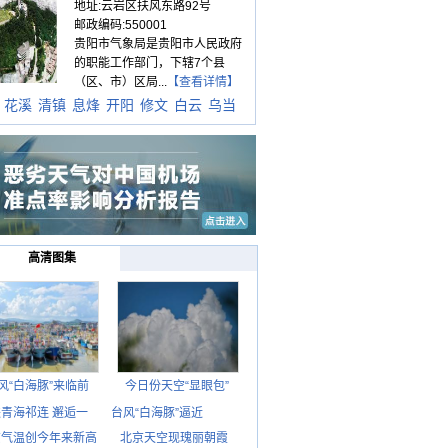
地址:云岩区扶风东路92号
邮政编码:550001
贵阳市气象局是贵阳市人民政府
的职能工作部门，下辖7个县
（区、市）区局...
【查看详情】
花溪
清镇
息烽
开阳
修文
白云
乌当
高清图集
风“白海豚”来临前
今日份天空“显眼包”
青海祁连 邂逅一
台风“白海豚”逼近
京气温创今年来新高
北京天空现瑰丽朝霞