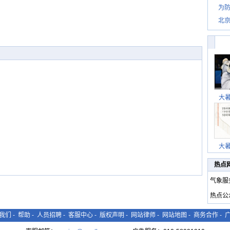
为防
北
大
大
热点
气象服
热点公
我们
-
帮助
-
人员招聘
-
客服中心
-
版权声明
-
网站律师
-
网站地图
-
商务合作
-