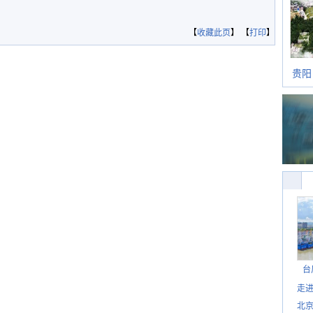
【
收藏此页
】 【
打印
】
贵阳
台
走进
北