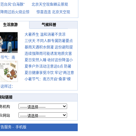
范台风“白海豚”
北京天空现鱼鳞云景观
京降雨过后火烧云惊
惊喜连连 北京天空现
生活旅游
气候科普
大暑养生 温和消暑不贪凉
三伏天 不同人群专属防暑要点
暴雨天遇积水倒灌 这份避险提
请收好
连续强降雨可能诱发地质灾害
示请收好
暑节气：南
夏日安然入睡 收好这份降温小
这些前兆要知道
夏季户外活动注意这6点 防暑
贴士
夏日健康享受冷饮 牢记“两注意
健身两不误
小暑节气：南方开启“桑拿”模
一控制”
式 北方陆续进入雨季
暑这样过：
网站链接
务机构
众网站
广告服务
-
手机版