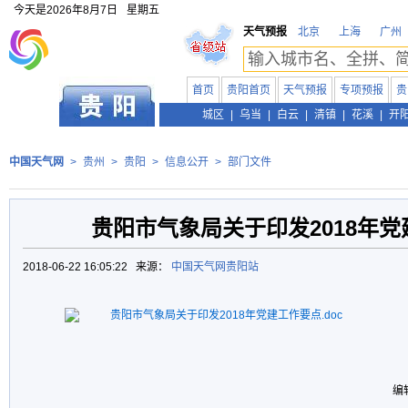
今天是
2026年8月7日
星期五
天气预报
北京
上海
广州
首页
贵阳首页
天气预报
专项预报
贵
贵州
城区
|
乌当
|
白云
|
清镇
|
花溪
|
开
中国天气网
>
贵州
>
贵阳
>
信息公开
>
部门文件
贵阳市气象局关于印发2018年
2018-06-22 16:05:22 来源：
中国天气网贵阳站
贵阳市气象局关于印发2018年党建工作要点.doc
编