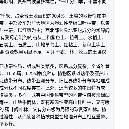
形等影响，贵州气候呈多样性，“一山分四季，十里不同
千米，占全省土地面积的90.4%，土壤的地带性属中
带。中部及东部广大地区为湿润性常绿阔叶林带，以黄
叶林带，以红壤为主；西北部为具北亚热成分的常绿阔
还有受母岩制约的石灰土和紫色土、粗骨土、水稻土、
石炭土、石质土、山地草甸土、红粘土、新积土等土
壤 资源数量明显不足，可用于农、林、牧业的土壤仅
热带性质，组成种类繁多，区系成分复杂。全省维管
科、1655属、6255种(变种)。植物区系以热带及亚热带
泛热带分布、热带亚洲分布、旧世界热带分布等地理成
成分也不同程度存在。此外，还有较多的中国特有成
植被类型多样，既有中国亚热带型的地带性植被常绿阔
雨林、山地季雨林；既有寒温性亚高山针叶林，又有暖
的 落叶阔叶林，又有分布极为局限的珍贵落叶林。植
过渡性，从而使各种植被类型在地理分布上相互重叠、
杂多样。