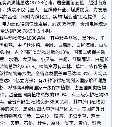
资源储量达497.28亿吨，居全国第五位，超过南方
总和。煤炭不仅储量大，且煤种齐全、煤质优良，为发展
坚实的基础，同时为煤化工、实施“煤变油”工程提供了资
，电力建设得到快速发展，到2005年末，贵州电网统调
量达到786.78亿千瓦小时。
动物资源1000余种，其中黔金丝猴、黑叶猴、华
黑颈鹤、中华秋沙鸭、金雕、白肩雕、白尾海雕、白头
护动物，占全国同类动物总数的13%；国家二级保护动
黑熊、水獭、大灵猫、小灵猫、林麝、红腹雨雉、白冠长
物总数的25.7%。植物资源有森林、草地、农作物品
稀植物等六类。全省森林覆盖率已达30.8%，人均森
量达2 .1亿立方米；有70种珍稀植物列入国家珍稀濒危
杉、桫椤等4种属国家一级保护植物，占全国同类植物
种，占全国同类植物总数的18.9%；有三级保护植物39
2%。全省有野生 植物资源3800余种，其中药用植物资
品种的80%，是全国四大中药材产区之一。在国内外具
贵植物有珠子参、三尖杉、扇 蕨、冬虫夏草、鸡土
。此外，天麻、石斛、杜仲、厚朴、吴萸、黄柏、黔党