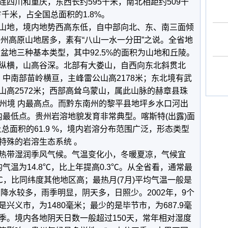
四川和重庆，东西长约595千米，南北相距约509千
方千米，占全国总面积的1.8%。
地，境内地势西高东低，自中部向北、东、南三面倾
贵州高原山地居多，素有“八山一水一分田”之说。全省地
盆地三种基本类型，其中92.5%的面积为山地和丘陵。
纵横，山高谷深。北部有大娄山，自西向东北斜贯北
米；中南部苗岭横亘，主峰雷公山高2178米；东北境有武
山高2572米；西部高耸乌蒙山，属此山脉的赫章县珠
为贵州境 内最高点。而黔东南州的黎平县地坪乡水口河出
境内最低点。贵州岩溶地貌发育非常典型。喀斯特(出露)面
土总面积的61.9 %，境内岩溶分布范围广泛，形态类型
特殊的岩溶生态系统 。
带湿润季风气候。气温变化小，冬暖夏凉，气候宜
均气温为14.8℃，比上年提高0.3℃。从全省看，通常最
6℃，比同纬度其他地区高；最热月(7月)平均气温一般是
。降水较多，雨季明显，阴天多，日照少。2002年，9个
兴义市，为1480毫米；最少的是毕节市，为687.9毫
季。境内各地阴天日数一般超过150天，常年相对湿度