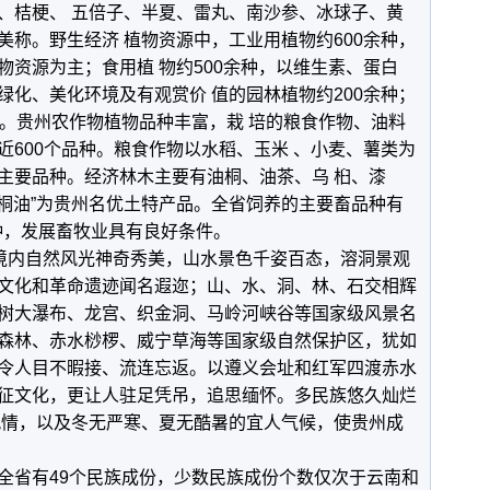
、桔梗、 五倍子、半夏、雷丸、南沙参、冰球子、黄
美称。野生经济 植物资源中，工业用植物约600余种，
物资源为主；食用植 物约500余种，以维生素、蛋白
绿化、美化环境及有观赏价 值的园林植物约200余种；
种。贵州农作物植物品种丰富，栽 培的粮食作物、油料
近600个品种。粮食作物以水稻、玉米 、小麦、薯类为
主要品种。经济林木主要有油桐、油茶、乌 桕、漆
马桐油”为贵州名优土特产品。全省饲养的主要畜品种有
余种，发展畜牧业具有良好条件。
境内自然风光神奇秀美，山水景色千姿百态，溶洞景观
文化和革命遗迹闻名遐迩；山、水、洞、林、石交相辉
树大瀑布、龙宫、织金洞、马岭河峡谷等国家级风景名
森林、赤水桫椤、威宁草海等国家级自然保护区，犹如
令人目不暇接、流连忘返。以遵义会址和红军四渡赤水
征文化，更让人驻足凭吊，追思缅怀。多民族悠久灿烂
风情，以及冬无严寒、夏无酷暑的宜人气候，使贵州成
省有49个民族成份，少数民族成份个数仅次于云南和