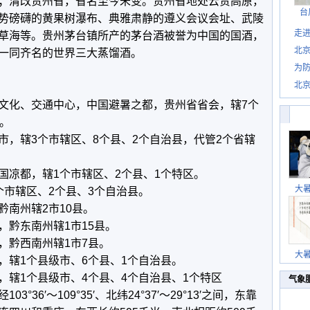
；清改贵州省，省名至今未变。贵州省地处云贵高原，
台
势磅礴的黄果树瀑布、典雅肃静的遵义会议会址、武陵
走进
草海等。贵州茅台镇所产的茅台酒被誉为中国的国酒，
北
一同齐名的世界三大蒸馏酒。
为防
北
化、交通中心，中国避暑之都，贵州省省会，辖7个
。
辖3个市辖区、8个县、2个自治县，代管2个省辖
凉都，辖1个市辖区、2个县、1个特区。
大
市辖区、2个县、3个自治县。
南州辖2市10县。
黔东南州辖1市15县。
黔西南州辖1市7县。
大
辖1个县级市、6个县、1个自治县。
1个县级市、4个县、4个自治县、1个特区
气象
6′～109°35′、北纬24°37′～29°13′之间，东靠