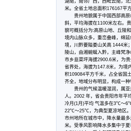
湖南，南邻广西，西毗云南，北连
米。全省土地总面积176167平
贵州地貌属于中国西部高原山
斜，平均海拔在1100米左右。
貌可概括分为:高原山地、丘陵和
境内山脉众多，重峦叠峰，绵延
境，川黔要隘娄山关高 1444
陵山，由湘蜿蜒入黔，主峰梵净
市乡韭菜坪海拔2900.6米，
省界处，海拔为147.8米，为
积109084平方千米，占全省国
齐全，地域分布明显，构成一种
贵州的气候温暖湿润，属亚热
人。2002 年，省会贵阳市年平
冷月(1月)平均 气温多在3℃～
22℃～25℃，为典型夏凉地区
市州地所在城市中，降水量最多是
米。受季风影响降水多集中于夏