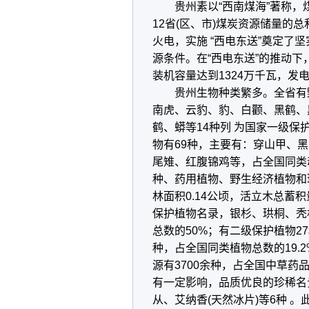
贵州素以“西南煤海”著称，煤炭
12省(区、市)煤炭资源储量的
火电，实施 “西电东送”奠定了
源条件。在“西电东送”的推动下
装机容量达到1324万千瓦，发电
贵州生物种类繁多。全省有野生
南虎、云豹、豹、白颧、黑鹤、
鹤、蟒等14种列 为国家一级保
物有69种，主要有：穿山甲、
尾雉、红腹锦鸡等，占全国同类动
种、药用植物、野生经济植物和珍
林面积0.14公顷，活立木总蓄积
保护植物名录，银杉、珙桐、秃
总数的50%；有二级保护植物27
种，占全国同类植物总数的19.
源有3700余种，占全国中草药
有一定影响，品质优良的珍稀名
从、艾纳香(天然冰片)等6种 