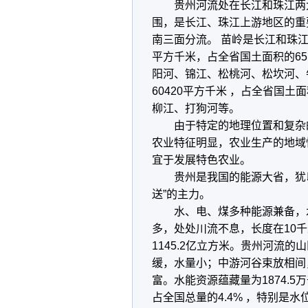
贵州河流处在长江和珠江两大
围，是长江、珠江上游地区的重
南三面分流。 苗岭是长江和珠江
平方千米，占全省国土面积的65
阳河、锦江、松桃河、松坎河、
60420平方千米 ，占全省国土
柳江、打狗河等。
由于特定的地理位置和复杂的
农业特征明显，农业生产的地域
宜于发展特色农业。
贵州是我国的能源大省，犹以水
送”的主力。
水、电、煤多种能源兼备，水
多，处处川流不息，长度在10千
1145.2亿立方米。贵州河流
缓，水量小；中游河谷束放相间
富。水能资源蕴藏量为1874.5
占全国总量的4.4% ，特别是