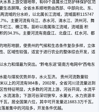
水系上游交错地带，有69个县属长江防护林保护区范
要生态屏障。全省水系顺地势由西部、中部向北、东、
两流域的分水岭，以北属长江流域，流域面积115747
.7%，主要河流有乌江、赤水河、清水江、洪州河、舞
牛栏江、横江等。苗岭以南属珠江流域，流域面 积
面积的34.3%，主要河流有南盘江、北盘江、红水河、都
地形地貌，使贵州的气候和生态条件复杂多样，立体
性、区域性较强，适宜于进行农业的整体综合开发，适
力和煤最为突出。“黔电东送”是南方电网中“西电东
能与煤炭优势并存，水火互济。 贵州河流数量较
米以上的河流有984条，2002年，全省河川泾流量达到
的山区性特征明显，大多数的河流上游，河谷开阔，水流平
，水流湍急；下游河谷深切狭窄，水量大，水力资源丰
万千瓦，居全国第六位，其中可开发量达1683.3万千瓦，
水位落差集中的河段多，开发条件优越。