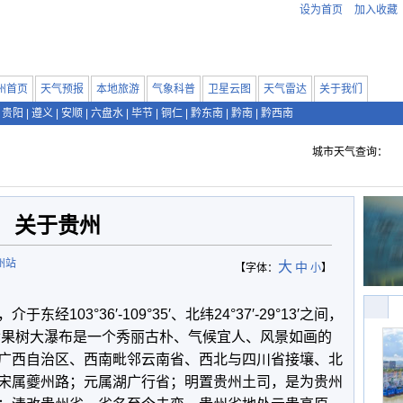
设为首页
加入收藏
州首页
天气预报
本地旅游
气象科普
卫星云图
天气雷达
关于我们
贵阳
|
遵义
|
安顺
|
六盘水
|
毕节
|
铜仁
|
黔东南
|
黔南
|
黔西南
城市天气查询：
关于贵州
州站
大
中
【字体：
小
】
03°36′-109°35′、北纬24°37′-29°13′之间，
，黄果树大瀑布是一个秀丽古朴、气候宜人、风景如画的
广西自治区、西南毗邻云南省、西北与四川省接壤、北
宋属夔州路；元属湖广行省；明置贵州土司，是为贵州