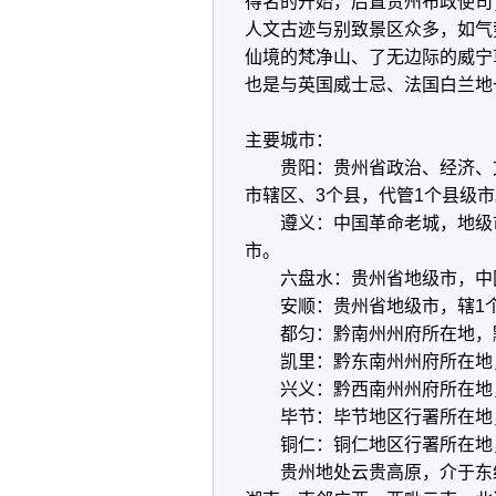
得名的开始，后置贵州布政使司
人文古迹与别致景区众多，如气
仙境的梵净山、了无边际的威宁
也是与英国威士忌、法国白兰地
主要城市：
贵阳：贵州省政治、经济、文
市辖区、3个县，代管1个县级市
遵义：中国革命老城，地级市，
市。
六盘水：贵州省地级市，中国
安顺：贵州省地级市，辖1个
都匀：黔南州州府所在地，黔
凯里：黔东南州州府所在地，
兴义：黔西南州州府所在地，
毕节：毕节地区行署所在地，
铜仁：铜仁地区行署所在地，辖
贵州地处云贵高原，介于东经103°3