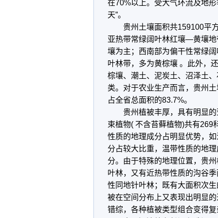
在70%以上。受大气环流及地
天”。
贵州土壤面积共159100平方
亚热带常绿阔叶林红壤—黄壤地
壤为主；西南部为偏干性常绿阔
叶林带，多为黄棕壤 。此外，
棕壤、潮土、泥炭土、沼泽土、
类。对于农业生产而言，贵州土
占全省总面积的83.7%。
贵州植被丰厚，具有明显的亚
束植物( 不含苔藓植物)共有269
性质的地理成分占明显优势，如
分占较大比重，温带性质的地理
分。由于特殊的地理位置，贵州
叶林，又有近热带性质的沟谷季
性同地针叶林；既有大面积次生
被在空间分布上又表现出明显的
错综，各种植被类型组合变得复