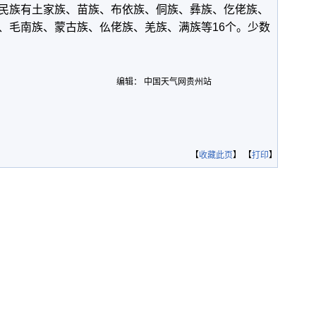
民族有土家族、苗族、布依族、侗族、彝族、仡佬族、
、毛南族、蒙古族、仫佬族、羌族、满族等16个。少数
。
编辑： 中国天气网贵州站
【
收藏此页
】 【
打印
】