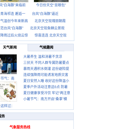
风“白海豚”来临前
今日份天空“显眼包”
青海祁连 邂逅一
台风“白海豚”逼近
京气温创今年来新高
北京天空现瑰丽朝霞
范台风“白海豚”
北京天空现鱼鳞云景观
京降雨过后火烧云惊
惊喜连连 北京天空现
天气新闻
气候趣闻
大暑养生 温和消暑不贪凉
三伏天 不同人群专属防暑要点
暴雨天遇积水倒灌 这份避险提
请收好
连续强降雨可能诱发地质灾害
示请收好
暑节气：南
夏日安然入睡 收好这份降温小
这些前兆要知道
夏季户外活动注意这6点 防暑
贴士
夏日健康享受冷饮 牢记“两注意
健身两不误
小暑节气：南方开启“桑拿”模
一控制”
式 北方陆续进入雨季
暑这样过：
服务
气象服务热线