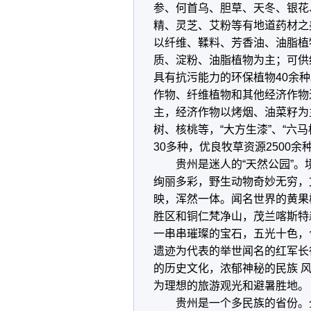
参、何首乌、胆草、天冬、银花
精、灵芝、艾粉等有地道药材之
以纤维、鞣料、芳香油、油脂植
质、淀粉、油脂植物为主；可供
具有抗污能力的环保植物40余
作物、纤维植物和其他经济作物
主，经济作物以烤烟、油菜籽为
树、核桃等，“大方生漆”、“六
30多种，优良牧草资源2500
贵州是迷人的“天然公园”。
绚丽多彩，野生动物奇妙无穷，
映，浑然一体。闻名世界的黄果
胜区和铜仁梵净山，茂兰喀斯特
一串串璀璨的宝石，五光十色，
遗迹为代表的举世闻名的红军长
的历史文化，浓郁神秘的民族 
为理想的旅游观光和避暑胜地。
贵州是一个多民族的省份。全