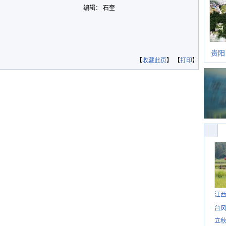
编辑： 石奎
贵阳
【
收藏此页
】 【
打印
】
江
台风
立秋