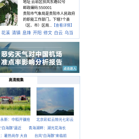
地址:云岩区扶风东路92号
邮政编码:550001
贵阳市气象局是贵阳市人民政府
的职能工作部门，下辖7个县
（区、市）区局...
【查看详情】
花溪
清镇
息烽
开阳
修文
白云
乌当
高清图集
西永新：中稻开镰抢
北京彩虹云隙光七彩云
“白海豚”逼近
青海湖畔：湖光花海长
：暑热尚存 大自
台风“白海豚”来临前