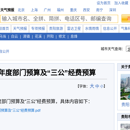
设为首页
加入收藏
天气预报
北京
上海
广州
福州
重庆
西安
南宁
深圳
阳首页
天气预报
专项预报
贵阳旅游
雷达卫星
水情雨情
信息公开
气象
乌当
|
白云
|
清镇
|
花溪
|
开阳
|
修文
|
息烽
城市天气查询：
政公开
关于
9年度部门预算及“三公”经费预算
大
中
【字体：
小
】
度部门预算及“三公”经费预算，具体内容如下：
贵阳
预算及“三公”经费预算.pdf
贵阳