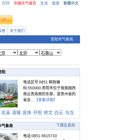
打印
中国天气首页
生活
旅游
繁體中文
科普
关于我们
贵阳市气象局
贵阳
电话区号:0851 邮政编
码:550000 贵阳市位于我我国西
南云贵高原的东部，是贵州省的
省会…
【查看详情】
花溪
清镇
息烽
开阳
修文
白云
乌当
下属区县局
市气象局
电话:0851-5615733