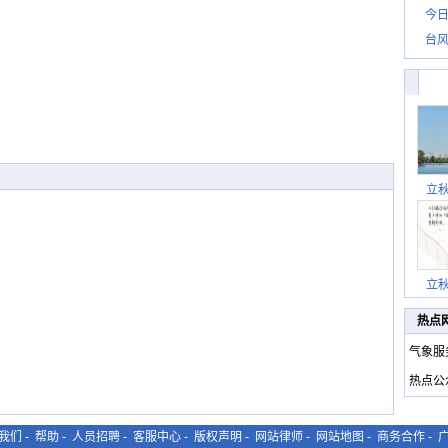
今日
台风
立
立
热点
气象服
热点公
我们
-
帮助
-
人员招聘
-
客服中心
-
版权声明
-
网站律师
-
网站地图
-
商务合作
-