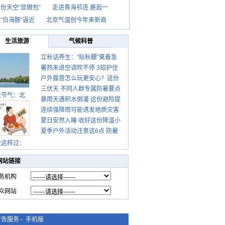
份天空“显眼包”
走进青海祁连 邂逅一
“白海豚”逼近
北京气温创今年来新高
生活旅游
气候科普
立秋话养生：“贴秋膘”莫着急
暑热未退空调吹不停 3招护住
先清暑再防燥
户外露营怎么玩更安心？这份
肩颈不酸痛
三伏天 不同人群专属防暑要点
攻略请收好
秋节气：北
暴雨天遇积水倒灌 这份避险提
请收好
连续强降雨可能诱发地质灾害
示请收好
夏日安然入睡 收好这份降温小
这些前兆要知道
夏季户外活动注意这6点 防暑
贴士
健身两不误
秋这样过：
网站链接
务机构
众网站
广告服务
-
手机版