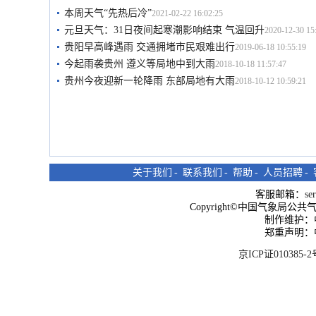
本周天气“先热后冷”
2021-02-22 16:02:25
元旦天气：31日夜间起寒潮影响结束 气温回升
2020-12-30 15
贵阳早高峰遇雨 交通拥堵市民艰难出行
2019-06-18 10:55:19
今起雨袭贵州 遵义等局地中到大雨
2018-10-18 11:57:47
贵州今夜迎新一轮降雨 东部局地有大雨
2018-10-12 10:59:21
关于我们
-
联系我们
-
帮助
-
人员招聘
-
客服邮箱：
se
Copyright©中国气象局公共气象服
制作维护：
郑重声明：
京ICP证010385-2